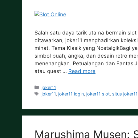
Salah satu daya tarik utama bermain slo
ditawarkan, joker11 menghadirkan koleks
minat. Tema Klasik yang NostalgikBagi 
simbol buah, angka, dan desain retro m
menenangkan. Petualangan dan FantasiJela
atau quest …
Read more
Categories
joker11
Tags
joker11
,
joker11 login
,
joker11 slot
,
situs joker11
Marushima Musen: 