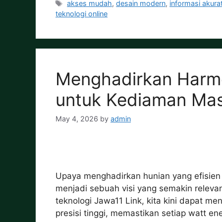
Tags
akses mudah
,
desain modern
,
informasi akura
teknologi online
Menghadirkan Harm
untuk Kediaman Mas
May 4, 2026
by
admin
Upaya menghadirkan hunian yang efisien
menjadi sebuah visi yang semakin releva
teknologi Jawa11 Link, kita kini dapat 
presisi tinggi, memastikan setiap watt e