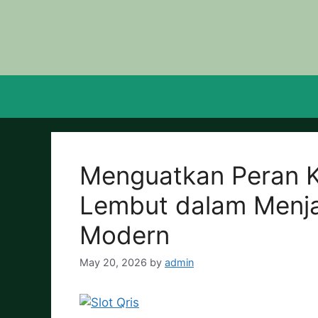
Skip
to
content
Menguatkan Peran K
Lembut dalam Menjal
Modern
May 20, 2026
by
admin