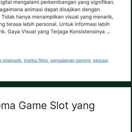
digital mengalami perkembangan yang signifikan.
bagaimana animasi dapat disajikan dengan
. Tidak hanya menampilkan visual yang menarik,
 terasa lebih personal. Untuk informasi lebih
nk. Gaya Visual yang Terjaga Konsistensinya …
 sinematik
,
marlou films
,
pengalaman gaming
,
sensasi
ema Game Slot yang