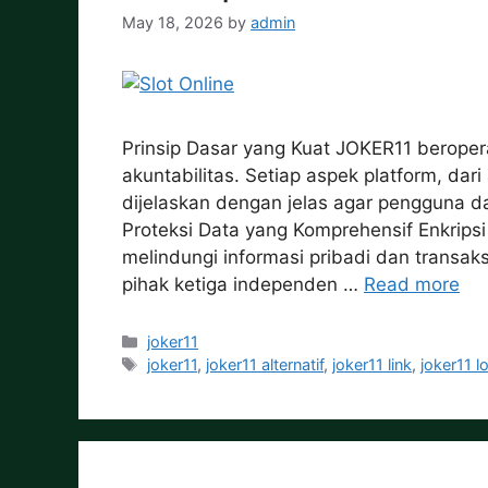
May 18, 2026
by
admin
Prinsip Dasar yang Kuat JOKER11 beroper
akuntabilitas. Setiap aspek platform, dari
dijelaskan dengan jelas agar pengguna d
Proteksi Data yang Komprehensif Enkripsi
melindungi informasi pribadi dan transak
pihak ketiga independen …
Read more
Categories
joker11
Tags
joker11
,
joker11 alternatif
,
joker11 link
,
joker11 l