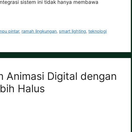
ntegrasi sistem ini tidak hanya membawa
mpu pintar
,
ramah lingkungan
,
smart lighting
,
teknologi
 Animasi Digital dengan
bih Halus