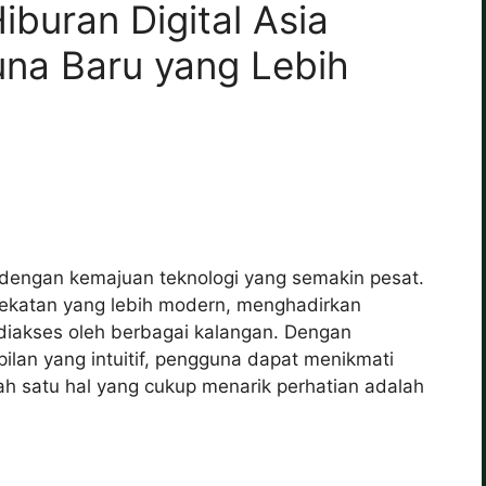
iburan Digital Asia
una Baru yang Lebih
g dengan kemajuan teknologi yang semakin pesat.
dekatan yang lebih modern, menghadirkan
diakses oleh berbagai kalangan. Dengan
ilan yang intuitif, pengguna dapat menikmati
ah satu hal yang cukup menarik perhatian adalah