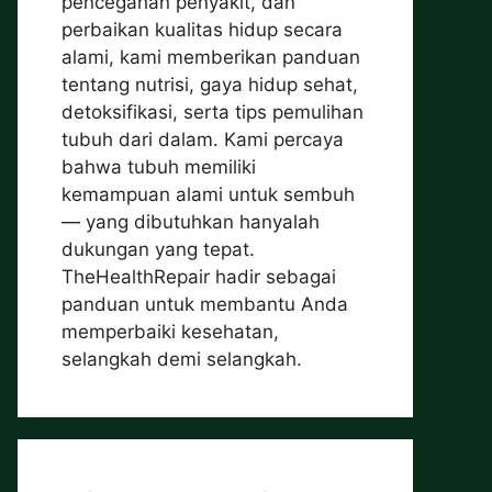
pencegahan penyakit, dan
perbaikan kualitas hidup secara
alami, kami memberikan panduan
tentang nutrisi, gaya hidup sehat,
detoksifikasi, serta tips pemulihan
tubuh dari dalam. Kami percaya
bahwa tubuh memiliki
kemampuan alami untuk sembuh
— yang dibutuhkan hanyalah
dukungan yang tepat.
TheHealthRepair hadir sebagai
panduan untuk membantu Anda
memperbaiki kesehatan,
selangkah demi selangkah.